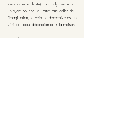
décorative souhaité). Plus polyvalente car
n'ayant pour seule limites que celles de
l'imagination, la peinture décorative est un
véritable atout décoration dans la maison.
Sur mesure et on ne peut plus
personnalisée cette prestation vous garantie un
résultat unique et sans pareil.
Contact
MAISON TRIBUT
maisontribut@gmail.com
0674996612