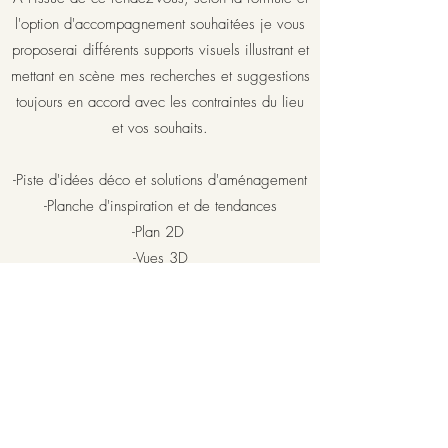
l'option d'accompagnement souhaitées je vous
proposerai différents supports visuels illustrant et
mettant en scène mes recherches et suggestions
toujours en accord avec les contraintes du lieu
et vos souhaits.
-Piste d'idées déco et solutions d'aménagement
-Planche d'inspiration et de tendances
-Plan 2D
-Vues 3D
-Idées shopping (à budgétiser ensemble)
La prestation est à la carte. Détails tarifaires sur
demande.
Contact